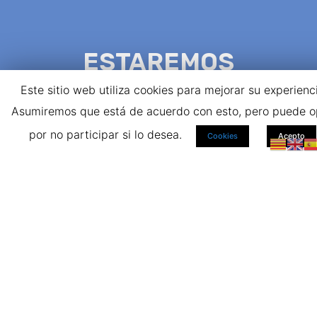
ESTAREMOS
ENCANTADOS EN
Este sitio web utiliza cookies para mejorar su experienc
ATENDERTE
Asumiremos que está de acuerdo con esto, pero puede o
por no participar si lo desea.
Cookies
Acepto
Contáctenos Para Más Detalles Sobre Todos
Sus Problemas
CONTÁCTANOS