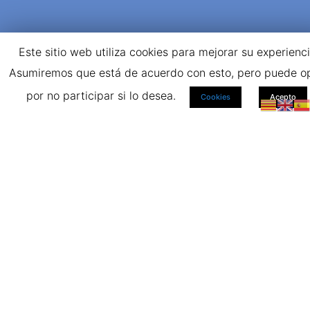
Este sitio web utiliza cookies para mejorar su experienci
ESTAREMOS
Asumiremos que está de acuerdo con esto, pero puede o
ENCANTADOS EN
por no participar si lo desea.
Cookies
Acepto
ATENDERTE
Contáctenos Para Más Detalles Sobre Todos
Sus Problemas
CONTÁCTANOS